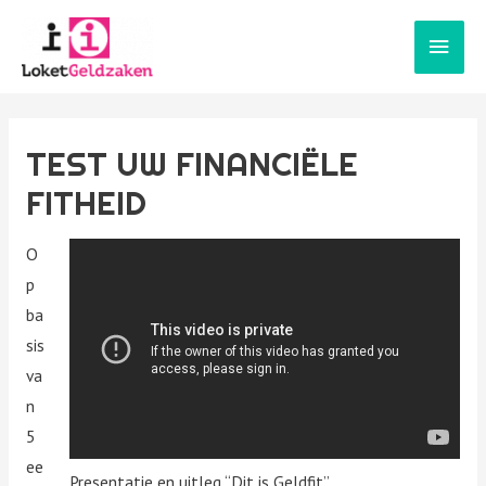
Hoof
TEST UW FINANCIËLE
FITHEID
O
p
ba
sis
va
n
5
ee
Presentatie en uitleg “Dit is Geldfit”